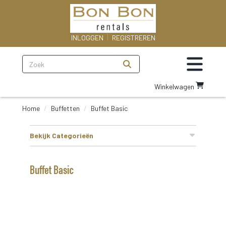
INLOGGEN
REGISTREREN
Zoeken
Toggle na
Ga
Winkelwagen
naar
winkelwagenoagina
Home
Buffetten
Buffet Basic
Bekijk Categorieën
Buffet Basic