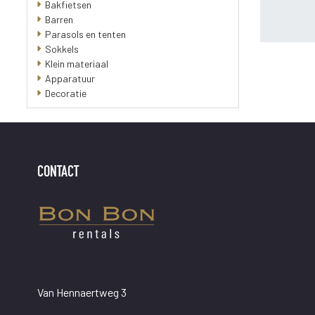
Bakfietsen
Barren
Parasols en tenten
Sokkels
Klein materiaal
Apparatuur
Decoratie
CONTACT
Van Hennaertweg 3