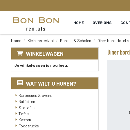
HOME
OVER ONS
CON
Home
Klein materiaal
Borden & Schalen
Diner bord Hotel r
Diner bord
WINKELWAGEN
Je winkelwagen is nog leeg.
WAT WILT U HUREN?
Barbecues & ovens
Buffetten
Statafels
Tafels
Kasten
Foodtrucks