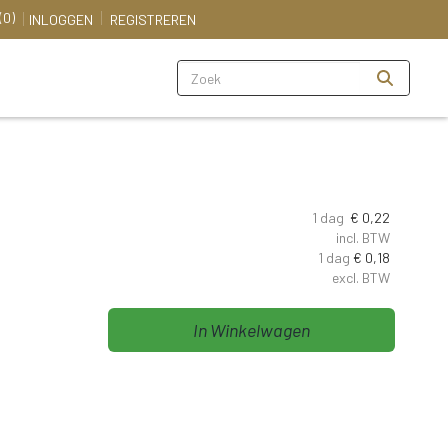
(0)
INLOGGEN
REGISTREREN
Zoeken
1 dag
€
0,22
incl. BTW
1 dag
€
0,18
excl. BTW
In Winkelwagen