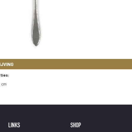
IJVING
ties:
1 cm
LINKS
SHOP