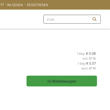
(0)
INLOGGEN
REGISTREREN
Zoeken
1 dag
€
0,08
incl. BTW
1 dag
€
0,07
excl. BTW
In Winkelwagen