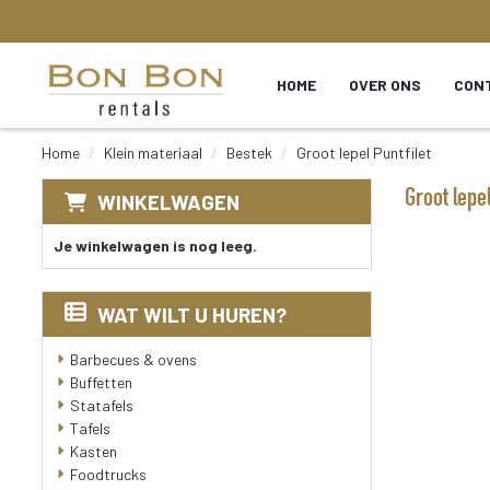
HOME
OVER ONS
CON
Home
Klein materiaal
Bestek
Groot lepel Puntfilet
Groot lepel
WINKELWAGEN
Je winkelwagen is nog leeg.
WAT WILT U HUREN?
Barbecues & ovens
Buffetten
Statafels
Tafels
Kasten
Foodtrucks