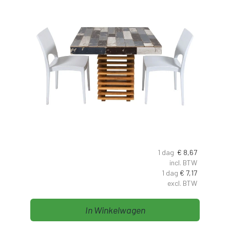
1 dag
€
8,67
incl. BTW
1 dag
€
7,17
excl. BTW
In Winkelwagen