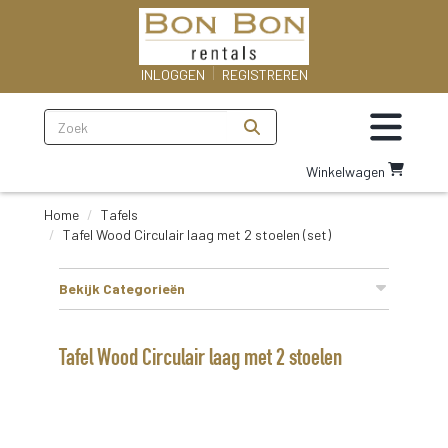
INLOGGEN
REGISTREREN
Zoeken
Toggle na
Ga
Winkelwagen
naar
winkelwagenoagina
Home
Tafels
Tafel Wood Circulair laag met 2 stoelen (set)
Bekijk Categorieën
Tafel Wood Circulair laag met 2 stoelen