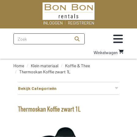
INLOGGEN
REGISTREREN
Zoeken
Toggle na
Ga
Winkelwagen
naar
winkelwagenoagina
Home
Klein materiaal
Koffie & Thee
Thermoskan Koffie zwart 1L
Bekijk Categorieën
Thermoskan Koffie zwart 1L